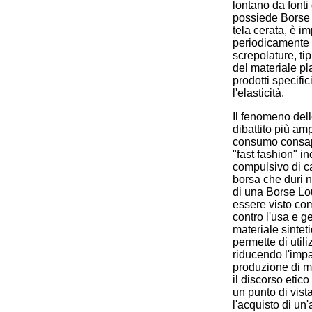
lontano da fonti 
possiede Borse L
tela cerata, è im
periodicamente 
screpolature, ti
del materiale pla
prodotti specific
l'elasticità.
Il fenomeno dell
dibattito più amp
consumo consape
"fast fashion" i
compulsivo di ca
borsa che duri n
di una Borse Lou
essere visto com
contro l'usa e g
materiale sinteti
permette di utili
riducendo l'impa
produzione di ma
il discorso eti
un punto di vista
l'acquisto di un