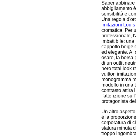
Saper abbinare 
abbigliamento è
sensibilità e co
Una regola d'oro
Imitazioni Louis
cromatica. Per u
professionale, 
imbattibile: una
cappotto beige c
ed elegante. Al 
osare, la borsa 
di un outfit neu
nero total look 
vuitton imitazion
monogramma mar
modello in una t
contrasto attir
l'attenzione sul
protagonista del
Un altro aspetto
è la proporzione 
corporatura di c
statura minuta 
troppo ingombran