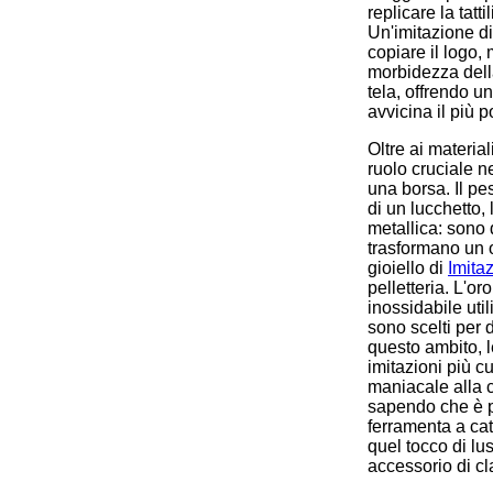
replicare la tatti
Un'imitazione di 
copiare il logo,
morbidezza della
tela, offrendo u
avvicina il più p
Oltre ai materia
ruolo cruciale n
una borsa. Il pe
di un lucchetto,
metallica: sono q
trasformano un 
gioiello di
Imita
pelletteria. L'oro
inossidabile util
sono scelti per 
questo ambito, l
imitazioni più c
maniacale alla 
sapendo che è pr
ferramenta a cat
quel tocco di lu
accessorio di c