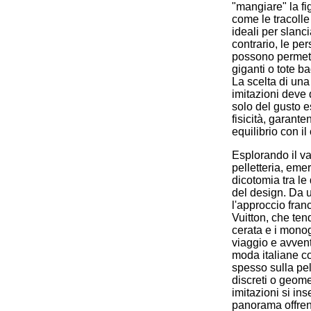
"mangiare" la fi
come le tracolle
ideali per slanci
contrario, le pe
possono permett
giganti o tote b
La scelta di una
imitazioni deve
solo del gusto e
fisicità, garante
equilibrio con il
Esplorando il va
pelletteria, eme
dicotomia tra le
del design. Da 
l'approccio fran
Vuitton, che ten
cerata e i mono
viaggio e avvent
moda italiane 
spesso sulla pel
discreti o geome
imitazioni si in
panorama offrend