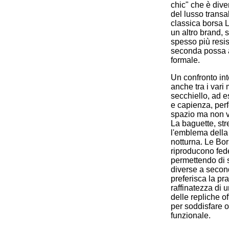
chic" che è dive
del lusso trans
classica borsa 
un altro brand, 
spesso più resis
seconda possa a
formale.
Un confronto int
anche tra i vari 
secchiello, ad e
e capienza, perf
spazio ma non vu
La baguette, str
l'emblema della 
notturna. Le Bor
riproducono fed
permettendo di 
diverse a secon
preferisca la pra
raffinatezza di u
delle repliche 
per soddisfare o
funzionale.