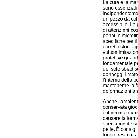
La cura e la ma
sono essenziali 
indipendentemente
un pezzo da coll
accessibile. La 
di attenzioni cos
panni in microfi
specifiche per il
corretto stoccag
vuitton imitazion
protettive quan
fondamentale per
del sole sbiadisc
danneggi i materi
l'interno della b
mantenerne la f
deformazioni ant
Anche l'ambiente
conservata gioca
è il nemico num
causare la form
specialmente sul
pelle. È consigl
luogo fresco e a