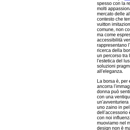
spesso con la r
molti appassiona
mercato delle al
contesto che te
vuitton imitazio
comune, non co
ma come espress
accessibilità ve
rappresentano l'
ricerca della bo
un percorso tra
l'estetica del lu
soluzioni pragm
all'eleganza.
La borsa è, per 
ancorra l'immag
donna può senti
con una ventiqua
un'avventuriera
uno zaino in pel
dell'accessorio 
con noi influenz
muoviamo nel mo
design non è mai