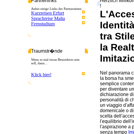
Partnerlinks
Herzlich Willko
!
Anbei einige Links der Partnerseiten:
L'Acce
Kurzreisen Erfurt
Sprachreise Malta
Identit
Fernstudium
tra Stil
la Real
Traumstr�nde
Imitazi
Wenn es mal etwas Besonderes sein
soll, dann...
Nel panorama c
Klick hier!
la borsa ha sme
semplice conteni
per diventare un
dichiarazione di
personalità di ch
un viaggio d'aff
domenicale o di 
scelta dell'acce
l'equilibrio dell'i
l'aspirazione a
senza tempo
Im