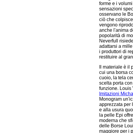
forme e i volumi
sensazioni spec
osservano le Bor
ciò che colpisce
vengono riprodo
anche l'anima de
popolarità di m
Neverfull risiede
adattarsi a mille
i produttori di r
restituire al gra
Il materiale è il
cui una borsa co
cuoio, la tela ce
scelta porta con
funzione. Louis
Imitazioni Mich
Monogram un'ico
apprezzata per l
e alla usura quo
la pelle Epi offr
moderna che sfi
delle Borse Louis
maggiore per i p