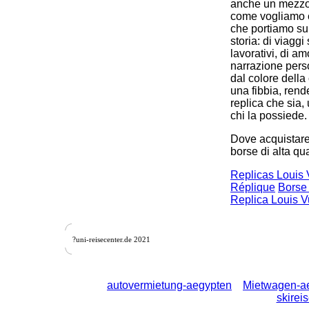
anche un mezzo 
come vogliamo e
che portiamo su
storia: di viaggi
lavorativi, di am
narrazione perso
dal colore della
una fibbia, rend
replica che sia,
chi la possiede.
Dove acquistare 
borse di alta qua
Replicas Louis 
Réplique
Borse 
Replica Louis V
?uni-reisecenter.de 2021
autovermietung-aegypten
Mietwagen-a
skirei