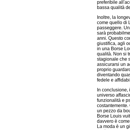
preferibile all'a
bassa qualità des
Inoltre, la longe
come quello di L
passeggere. Una
sarà probabilmen
anni. Questo con
giustifica, agli 
in una Borse Lou
qualità. Non si t
stagionale che s
assicurarsi un a
proprio guardar
diventando quas
fedele e affidabi
In conclusione, 
universo affasci
funzionalità e p
costantemente. C
un pezzo da bout
Borse Louis vuit
davvero è come l
La moda è un gi